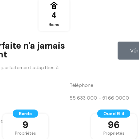
4
Biens
faite n'a jamais
Vér
nt
s parfaitement adaptées à
Téléphone
55 633 000 - 51 66 0000
Bardo
Oued Ellil
ées
9
96
Propriétés
Propriétés