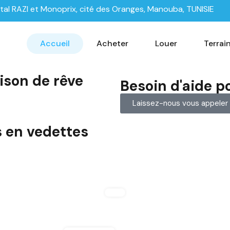
tal RAZI et Monoprix, cité des Oranges, Manouba, TUNISIE
Accueil
Acheter
Louer
Terrai
ison de rêve
Besoin d'aide p
Laissez-nous vous appeler 
s en vedettes