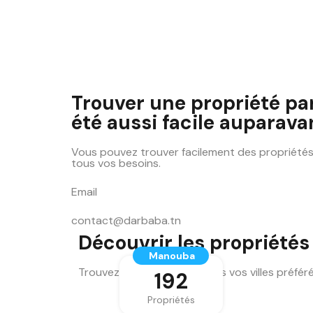
Trouver une propriété par
été aussi facile auparava
Vous pouvez trouver facilement des propriété
tous vos besoins.
Email
contact@darbaba.tn
Découvrir les propriétés
Manouba
Trouvez des propriétés dans vos villes préfér
192
Propriétés